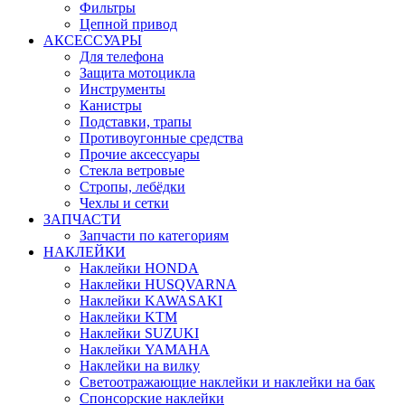
Фильтры
Цепной привод
АКСЕССУАРЫ
Для телефона
Защита мотоцикла
Инструменты
Канистры
Подставки, трапы
Противоугонные средства
Прочие аксессуары
Стекла ветровые
Стропы, лебёдки
Чехлы и сетки
ЗАПЧАСТИ
Запчасти по категориям
НАКЛЕЙКИ
Наклейки HONDA
Наклейки HUSQVARNA
Наклейки KAWASAKI
Наклейки KTM
Наклейки SUZUKI
Наклейки YAMAHA
Наклейки на вилку
Светоотражающие наклейки и наклейки на бак
Спонсорские наклейки