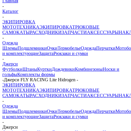
Главная
-
Каталог
-
ЭКИПИРОВКА
МОТОТЕХНИКА
ЭКИПИРОВКА
ТРЮКОВЫЕ
САМОКАТЫ
РАСХОДНИКИ
ЗАПЧАСТИ
АКСЕССУАРЫ
НАК
-
Одежда
Шлемы
Подшлемники
Очки
Термобелье
Одежда
Перчатки
Мотоб
и комплектующие
Защита
Рюкзаки и сумки
-
Джерси
Футболки
Штаны
Куртки
Дождевики
Комбинезоны
Носки и
гольфы
Комплекты формы
-
Джерси FLY RACING Lite Hidrogen
-
ЭКИПИРОВКА
МОТОТЕХНИКА
ЭКИПИРОВКА
ТРЮКОВЫЕ
САМОКАТЫ
РАСХОДНИКИ
ЗАПЧАСТИ
АКСЕССУАРЫ
НАК
-
Одежда
Шлемы
Подшлемники
Очки
Термобелье
Одежда
Перчатки
Мотоб
и комплектующие
Защита
Рюкзаки и сумки
-
Джерси