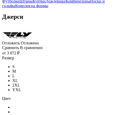
Футболки
Штаны
Куртки
Дождевики
Комбинезоны
Носки и
гольфы
Комплекты формы
Джерси
Отложить
Отложено
Сравнить
В сравнении
от
3 072 ₽
Размер
S
M
L
XL
2XL
YXL
Цвет