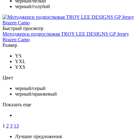
черный/белый
черный/голубой
Быстрый просмотр
Мотоджерси подростковая TROY LEE DESIGNS GP Jersey
Brazen Camo
Размер
YS
YXL
YXS
Цвет
черный/серый
черный/оранжевый
Показать еще
1
2
3
13
Лучшие предложения