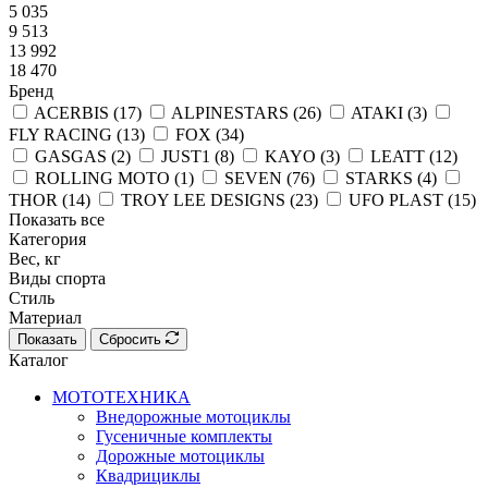
5 035
9 513
13 992
18 470
Бренд
ACERBIS (
17
)
ALPINESTARS (
26
)
ATAKI (
3
)
FLY RACING (
13
)
FOX (
34
)
GASGAS (
2
)
JUST1 (
8
)
KAYO (
3
)
LEATT (
12
)
ROLLING MOTO (
1
)
SEVEN (
76
)
STARKS (
4
)
THOR (
14
)
TROY LEE DESIGNS (
23
)
UFO PLAST (
15
)
Показать все
Категория
Вес, кг
Виды спорта
Стиль
Материал
Показать
Сбросить
Каталог
МОТОТЕХНИКА
Внедорожные мотоциклы
Гусеничные комплекты
Дорожные мотоциклы
Квадрициклы