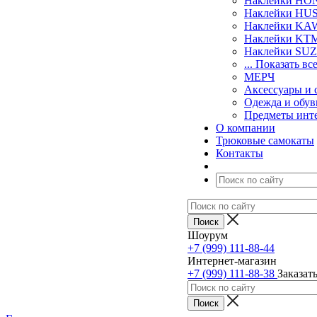
Наклейки H
Наклейки H
Наклейки KA
Наклейки KT
Наклейки SU
... Показать вс
МЕРЧ
Аксессуары и 
Одежда и обув
Предметы инт
О компании
Трюковые самокаты
Контакты
Шоурум
+7 (999) 111-88-44
Интернет-магазин
+7 (999) 111-88-38
Заказат