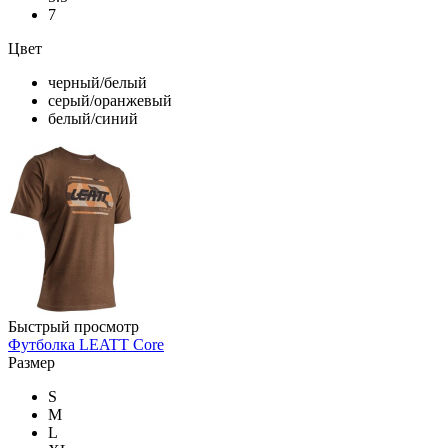
7
Цвет
черный/белый
серый/оранжевый
белый/синий
Быстрый просмотр
Футболка LEATT Core
Размер
S
M
L