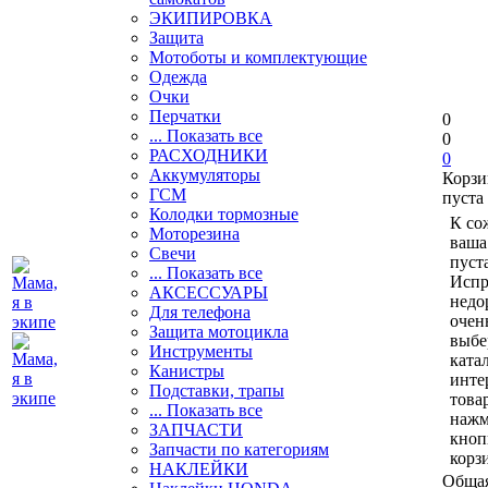
ЭКИПИРОВКА
Защита
Мотоботы и комплектующие
Одежда
Очки
Перчатки
0
... Показать все
0
РАСХОДНИКИ
0
Аккумуляторы
Корзи
ГСМ
пуста
Колодки тормозные
К со
Моторезина
ваша
Свечи
пуста
... Показать все
Испр
АКСЕССУАРЫ
недо
Для телефона
очен
Защита мотоцикла
выбе
Инструменты
ката
Канистры
инте
Подставки, трапы
това
... Показать все
нажм
ЗАПЧАСТИ
кноп
Запчасти по категориям
корз
НАКЛЕЙКИ
Общая