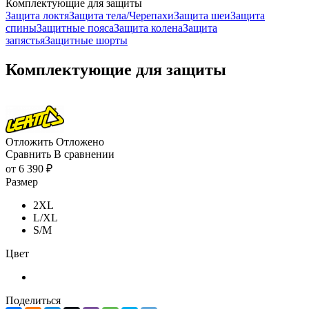
Комплектующие для защиты
Защита локтя
Защита тела/Черепахи
Защита шеи
Защита
спины
Защитные пояса
Защита колена
Защита
запястья
Защитные шорты
Комплектующие для защиты
Отложить
Отложено
Сравнить
В сравнении
от
6 390 ₽
Размер
2XL
L/XL
S/M
Цвет
Поделиться