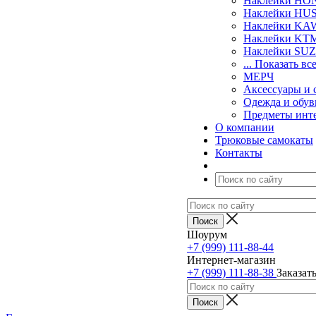
Наклейки H
Наклейки H
Наклейки KA
Наклейки KT
Наклейки SU
... Показать вс
МЕРЧ
Аксессуары и 
Одежда и обув
Предметы инт
О компании
Трюковые самокаты
Контакты
Шоурум
+7 (999) 111-88-44
Интернет-магазин
+7 (999) 111-88-38
Заказат