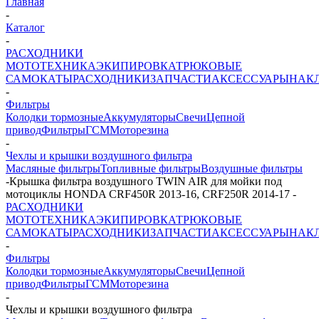
Главная
-
Каталог
-
РАСХОДНИКИ
МОТОТЕХНИКА
ЭКИПИРОВКА
ТРЮКОВЫЕ
САМОКАТЫ
РАСХОДНИКИ
ЗАПЧАСТИ
АКСЕССУАРЫ
НАК
-
Фильтры
Колодки тормозные
Аккумуляторы
Свечи
Цепной
привод
Фильтры
ГСМ
Моторезина
-
Чехлы и крышки воздушного фильтра
Масляные фильтры
Топливные фильтры
Воздушные фильтры
-
Крышка фильтра воздушного TWIN AIR для мойки под
мотоциклы HONDA CRF450R 2013-16, CRF250R 2014-17
-
РАСХОДНИКИ
МОТОТЕХНИКА
ЭКИПИРОВКА
ТРЮКОВЫЕ
САМОКАТЫ
РАСХОДНИКИ
ЗАПЧАСТИ
АКСЕССУАРЫ
НАК
-
Фильтры
Колодки тормозные
Аккумуляторы
Свечи
Цепной
привод
Фильтры
ГСМ
Моторезина
-
Чехлы и крышки воздушного фильтра