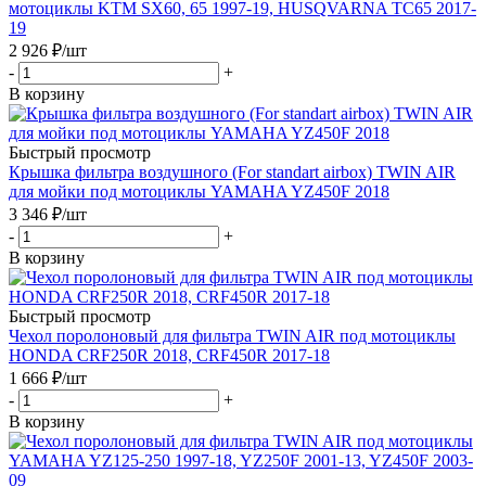
мотоциклы KTM SX60, 65 1997-19, HUSQVARNA TC65 2017-
19
2 926
₽
/шт
-
+
В корзину
Быстрый просмотр
Крышка фильтра воздушного (For standart airbox) TWIN AIR
для мойки под мотоциклы YAMAHA YZ450F 2018
3 346
₽
/шт
-
+
В корзину
Быстрый просмотр
Чехол поролоновый для фильтра TWIN AIR под мотоциклы
HONDA CRF250R 2018, CRF450R 2017-18
1 666
₽
/шт
-
+
В корзину