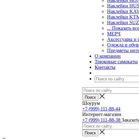
Наклейки H
Наклейки H
Наклейки KA
Наклейки KT
Наклейки SU
... Показать вс
МЕРЧ
Аксессуары и 
Одежда и обув
Предметы инт
О компании
Трюковые самокаты
Контакты
Шоурум
+7 (999) 111-88-44
Интернет-магазин
+7 (999) 111-88-38
Заказат