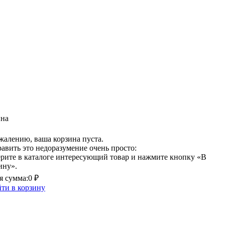
ина
жалению, ваша корзина пуста.
авить это недоразумение очень просто:
рите в каталоге интересующий товар и нажмите кнопку «В
ину».
 сумма:
0 ₽
ти в корзину