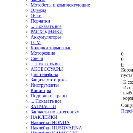
Мотоботы и комплектующие
Одежда
Очки
Перчатки
... Показать все
РАСХОДНИКИ
Аккумуляторы
ГСМ
Колодки тормозные
Моторезина
0
Свечи
0
... Показать все
0
АКСЕССУАРЫ
Корз
Для телефона
пуста
Защита мотоцикла
К со
Инструменты
Испр
Канистры
выбе
Подставки, трапы
корз
... Показать все
Общая
ЗАПЧАСТИ
Перей
Запчасти по категориям
НАКЛЕЙКИ
Наклейки HONDA
Наклейки HUSQVARNA