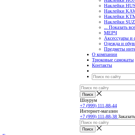
Наклейки H
Наклейки H
Наклейки KA
Наклейки KT
Наклейки SU
... Показать вс
МЕРЧ
Аксессуары и 
Одежда и обув
Предметы инт
О компании
Трюковые самокаты
Контакты
Шоурум
+7 (999) 111-88-44
Интернет-магазин
+7 (999) 111-88-38
Заказат