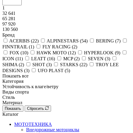
1
32 641
65 281
97 920
130 560
Бренд
ACERBIS (
22
)
ALPINESTARS (
54
)
BERING (
7
)
FINNTRAIL (
1
)
FLY RACING (
2
)
FOX (
10
)
HAWK MOTO (
12
)
HYPERLOOK (
9
)
ICON (
11
)
LEATT (
16
)
MCP (
2
)
SEVEN (
3
)
SHIMA (
2
)
SHOT (
3
)
STARKS (
22
)
TROY LEE
DESIGNS (
3
)
UFO PLAST (
5
)
Показать все
Категория
Устойчивость к влаге/ветру
Виды спорта
Стиль
Материал
Показать
Сбросить
Каталог
МОТОТЕХНИКА
Внедорожные мотоциклы