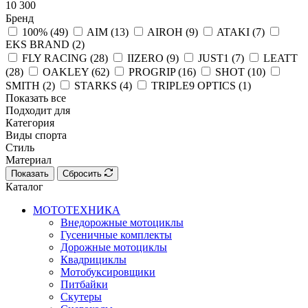
10 300
Бренд
100% (
49
)
AIM (
13
)
AIROH (
9
)
ATAKI (
7
)
EKS BRAND (
2
)
FLY RACING (
28
)
IIZERO (
9
)
JUST1 (
7
)
LEATT
(
28
)
OAKLEY (
62
)
PROGRIP (
16
)
SHOT (
10
)
SMITH (
2
)
STARKS (
4
)
TRIPLE9 OPTICS (
1
)
Показать все
Подходит для
Категория
Виды спорта
Стиль
Материал
Показать
Сбросить
Каталог
МОТОТЕХНИКА
Внедорожные мотоциклы
Гусеничные комплекты
Дорожные мотоциклы
Квадрициклы
Мотобуксировщики
Питбайки
Скутеры