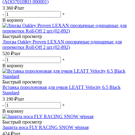
(AOO7010RO 000001)
3 360
₽
/шт
-
+
В корзину
Быстрый просмотр
Линзы Oakley Proven LEXAN прозрачные одинарные для
перемотки Roll-Off 2 шт.(02-892)
520
₽
/шт
-
+
В корзину
Быстрый просмотр
Вставка поролоновая для очков LEATT Velocity 6.5 Black
Standard
3 190
₽
/шт
-
+
В корзину
Быстрый просмотр
Защита носа FLY RACING SNOW чёрная
424
₽
/шт