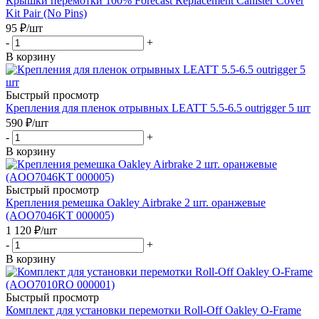
Крышки перемотки 100% Forecast Replacement Canister Cover
Kit Pair (No Pins)
95
₽
/шт
-
+
В корзину
Быстрый просмотр
Крепления для пленок отрывных LEATT 5.5-6.5 outrigger 5 шт
590
₽
/шт
-
+
В корзину
Быстрый просмотр
Крепления ремешка Oakley Airbrake 2 шт. оранжевые
(AOO7046KT 000005)
1 120
₽
/шт
-
+
В корзину
Быстрый просмотр
Комплект для установки перемотки Roll-Off Oakley O-Frame