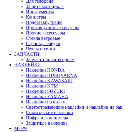
Для телефона
Защита мотоцикла
Инструменты
Канистры
Подставки, трапы
Противоугонные средства
Прочие аксессуары
Стекла ветровые
Стропы, лебёдки
Чехлы и сетки
ЗАПЧАСТИ
Запчасти по категориям
НАКЛЕЙКИ
Наклейки HONDA
Наклейки HUSQVARNA
Наклейки KAWASAKI
Наклейки KTM
Наклейки SUZUKI
Наклейки YAMAHA
Наклейки на вилку
Светоотражающие наклейки и наклейки на бак
Спонсорские наклейки
Цифра и фон номера
Защитные наклейки
МЕРЧ