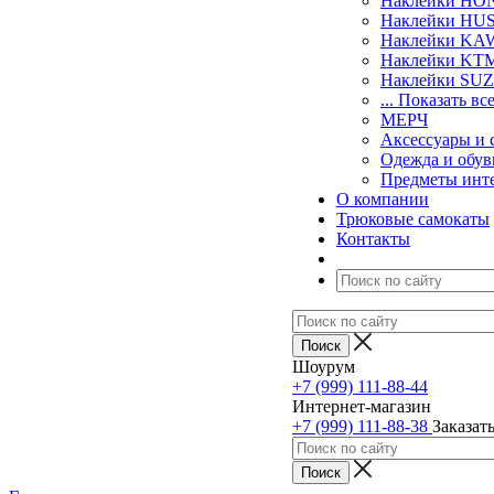
Наклейки H
Наклейки H
Наклейки KA
Наклейки KT
Наклейки SU
... Показать вс
МЕРЧ
Аксессуары и 
Одежда и обув
Предметы инт
О компании
Трюковые самокаты
Контакты
Шоурум
+7 (999) 111-88-44
Интернет-магазин
+7 (999) 111-88-38
Заказат