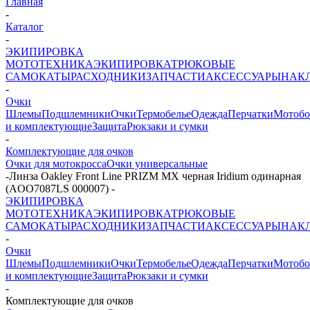
Главная
-
Каталог
-
ЭКИПИРОВКА
МОТОТЕХНИКА
ЭКИПИРОВКА
ТРЮКОВЫЕ
САМОКАТЫ
РАСХОДНИКИ
ЗАПЧАСТИ
АКСЕССУАРЫ
НАК
-
Очки
Шлемы
Подшлемники
Очки
Термобелье
Одежда
Перчатки
Мотоб
и комплектующие
Защита
Рюкзаки и сумки
-
Комплектующие для очков
Очки для мотокросса
Очки универсальные
-
Линза Oakley Front Line PRIZM MX черная Iridium одинарная
(AOO7087LS 000007)
-
ЭКИПИРОВКА
МОТОТЕХНИКА
ЭКИПИРОВКА
ТРЮКОВЫЕ
САМОКАТЫ
РАСХОДНИКИ
ЗАПЧАСТИ
АКСЕССУАРЫ
НАК
-
Очки
Шлемы
Подшлемники
Очки
Термобелье
Одежда
Перчатки
Мотоб
и комплектующие
Защита
Рюкзаки и сумки
-
Комплектующие для очков