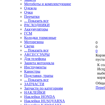
Мотоботы и комплектующие
Одежда
Очки
Перчатки
... Показать все
РАСХОДНИКИ
Аккумуляторы
ГСМ
Колодки тормозные
Моторезина
0
Свечи
0
... Показать все
0
АКСЕССУАРЫ
Корз
Для телефона
пуста
Защита мотоцикла
К со
Инструменты
Испр
Канистры
выбе
Подставки, трапы
корз
... Показать все
Общая
ЗАПЧАСТИ
Перей
Запчасти по категориям
НАКЛЕЙКИ
Наклейки HONDA
Наклейки HUSQVARNA