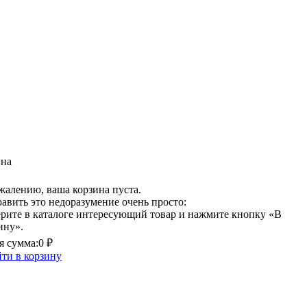
ина
жалению, ваша корзина пуста.
авить это недоразумение очень просто:
рите в каталоге интересующий товар и нажмите кнопку «В
ину».
 сумма:
0 ₽
ти в корзину