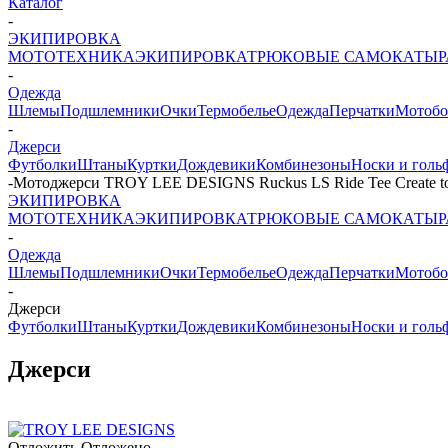
Каталог
-
ЭКИПИРОВКА
МОТОТЕХНИКА
ЭКИПИРОВКА
ТРЮКОВЫЕ САМОКАТЫ
-
Одежда
Шлемы
Подшлемники
Очки
Термобелье
Одежда
Перчатки
Мотобо
-
Джерси
Футболки
Штаны
Куртки
Дождевики
Комбинезоны
Носки и голь
-
Мотоджерси TROY LEE DESIGNS Ruckus LS Ride Tee Create to 
ЭКИПИРОВКА
МОТОТЕХНИКА
ЭКИПИРОВКА
ТРЮКОВЫЕ САМОКАТЫ
-
Одежда
Шлемы
Подшлемники
Очки
Термобелье
Одежда
Перчатки
Мотобо
-
Джерси
Футболки
Штаны
Куртки
Дождевики
Комбинезоны
Носки и голь
Джерси
Отложить
Отложено