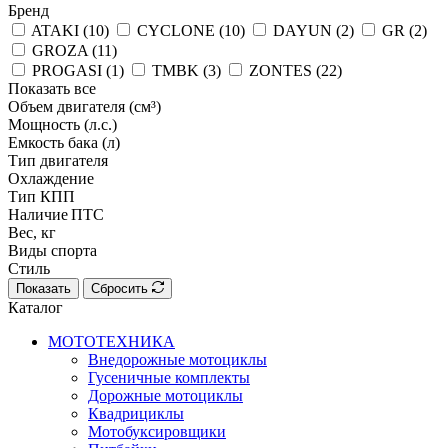
Бренд
ATAKI (
10
)
CYCLONE (
10
)
DAYUN (
2
)
GR (
2
)
GROZA (
11
)
PROGASI (
1
)
TMBK (
3
)
ZONTES (
22
)
Показать все
Объем двигателя (см³)
Мощность (л.с.)
Емкость бака (л)
Тип двигателя
Охлаждение
Тип КПП
Наличие ПТС
Вес, кг
Виды спорта
Стиль
Показать
Сбросить
Каталог
МОТОТЕХНИКА
Внедорожные мотоциклы
Гусеничные комплекты
Дорожные мотоциклы
Квадрициклы
Мотобуксировщики