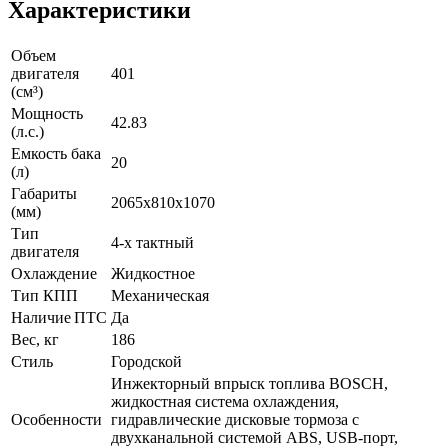
Характеристики
Объем
двигателя
401
(см³)
Мощность
42.83
(л.с.)
Емкость бака
20
(л)
Габариты
2065x810x1070
(мм)
Тип
4-х тактный
двигателя
Охлаждение
Жидкостное
Тип КПП
Механическая
Наличие ПТС
Да
Вес, кг
186
Стиль
Городской
Инжекторный впрыск топлива BOSCH,
жидкостная система охлаждения,
Особенности
гидравлические дисковые тормоза с
двухканальной системой ABS, USB-порт,