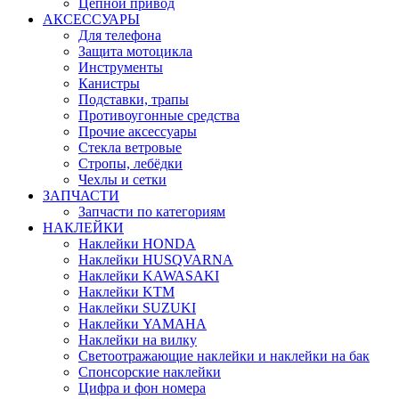
Цепной привод
АКСЕССУАРЫ
Для телефона
Защита мотоцикла
Инструменты
Канистры
Подставки, трапы
Противоугонные средства
Прочие аксессуары
Стекла ветровые
Стропы, лебёдки
Чехлы и сетки
ЗАПЧАСТИ
Запчасти по категориям
НАКЛЕЙКИ
Наклейки HONDA
Наклейки HUSQVARNA
Наклейки KAWASAKI
Наклейки KTM
Наклейки SUZUKI
Наклейки YAMAHA
Наклейки на вилку
Светоотражающие наклейки и наклейки на бак
Спонсорские наклейки
Цифра и фон номера