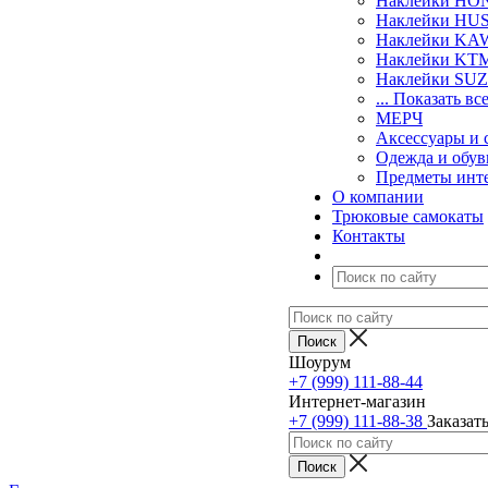
Наклейки H
Наклейки H
Наклейки KA
Наклейки KT
Наклейки SU
... Показать вс
МЕРЧ
Аксессуары и 
Одежда и обув
Предметы инт
О компании
Трюковые самокаты
Контакты
Шоурум
+7 (999) 111-88-44
Интернет-магазин
+7 (999) 111-88-38
Заказат