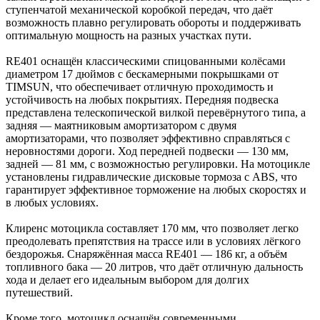
ступенчатой механической коробкой передач, что даёт
возможность плавно регулировать обороты и поддерживать
оптимальную мощность на разных участках пути.
RE401 оснащён классическими спицованными колёсами
диаметром 17 дюймов с бескамерными покрышками от
TIMSUN, что обеспечивает отличную проходимость и
устойчивость на любых покрытиях. Передняя подвеска
представлена телескопической вилкой перевёрнутого типа, а
задняя — маятниковым амортизатором с двумя
амортизаторами, что позволяет эффективно справляться с
неровностями дороги. Ход передней подвески — 130 мм,
задней — 81 мм, с возможностью регулировки. На мотоцикле
установлены гидравлические дисковые тормоза с ABS, что
гарантирует эффективное торможение на любых скоростях и
в любых условиях.
Клиренс мотоцикла составляет 170 мм, что позволяет легко
преодолевать препятствия на трассе или в условиях лёгкого
бездорожья. Снаряжённая масса RE401 — 186 кг, а объём
топливного бака — 20 литров, что даёт отличную дальность
хода и делает его идеальным выбором для долгих
путешествий.
Кроме того, мотоцикл оснащён современными