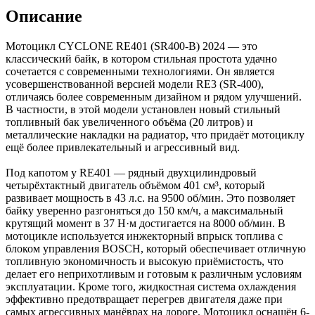
Описание
Мотоцикл CYCLONE RE401 (SR400-B) 2024 — это
классический байк, в котором стильная простота удачно
сочетается с современными технологиями. Он является
усовершенствованной версией модели RE3 (SR-400),
отличаясь более современным дизайном и рядом улучшений.
В частности, в этой модели установлен новый стильный
топливный бак увеличенного объёма (20 литров) и
металлические накладки на радиатор, что придаёт мотоциклу
ещё более привлекательный и агрессивный вид.
Под капотом у RE401 — рядный двухцилиндровый
четырёхтактный двигатель объёмом 401 см³, который
развивает мощность в 43 л.с. на 9500 об/мин. Это позволяет
байку уверенно разгоняться до 150 км/ч, а максимальный
крутящий момент в 37 Н·м достигается на 8000 об/мин. В
мотоцикле используется инжекторный впрыск топлива с
блоком управления BOSCH, который обеспечивает отличную
топливную экономичность и высокую приёмистость, что
делает его неприхотливым и готовым к различным условиям
эксплуатации. Кроме того, жидкостная система охлаждения
эффективно предотвращает перегрев двигателя даже при
самых агрессивных манёврах на дороге. Мотоцикл оснащён 6-