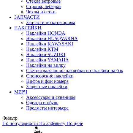
Стекла ветровые
Стропы, лебёдки
Чехлы и сетки
ЗАПЧАСТИ
Запчасти по категориям
НАКЛЕЙКИ
Наклейки HONDA
Наклейки HUSQVARNA
Наклейки KAWASAKI
Наклейки KTM
Наклейки SUZUKI
Наклейки YAMAHA
Наклейки на вилку
Светоотражающие наклейки и наклейки на бак
Спонсорские наклейки
Цифра и фон номера
Защитные наклейки
МЕРЧ
Аксессуары и сувениры
Одежда и обувь
Предметы интерьера
Фильтр
По популярности
По алфавиту
По цене