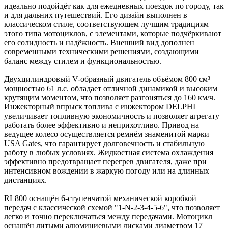
идеально подойдёт как для ежедневных поездок по городу, так
и для дальних путешествий. Его дизайн выполнен в
классическом стиле, соответствующем лучшим традициям
этого типа мотоциклов, с элементами, которые подчёркивают
его солидность и надёжность. Внешний вид дополнен
современными техническими решениями, создающими
баланс между стилем и функциональностью.
Двухцилиндровый V-образный двигатель объёмом 800 см³
мощностью 61 л.с. обладает отличной динамикой и высоким
крутящим моментом, что позволяет разгоняться до 160 км/ч.
Инжекторный впрыск топлива с инжектором DELPHI
увеличивает топливную экономичность и позволяет агрегату
работать более эффективно и неприхотливо. Привод на
ведущее колесо осуществляется ремнём знаменитой марки
USA Gates, что гарантирует долговечность и стабильную
работу в любых условиях. Жидкостная система охлаждения
эффективно предотвращает перегрев двигателя, даже при
интенсивном вождении в жаркую погоду или на длинных
дистанциях.
RL800 оснащён 6-ступенчатой механической коробкой
передач с классической схемой "1-N-2-3-4-5-6", что позволяет
легко и точно переключаться между передачами. Мотоцикл
оснащён литыми алюминиевыми дисками диаметром 17