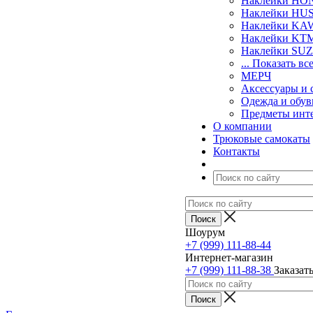
Наклейки H
Наклейки H
Наклейки KA
Наклейки KT
Наклейки SU
... Показать вс
МЕРЧ
Аксессуары и 
Одежда и обув
Предметы инт
О компании
Трюковые самокаты
Контакты
Шоурум
+7 (999) 111-88-44
Интернет-магазин
+7 (999) 111-88-38
Заказат