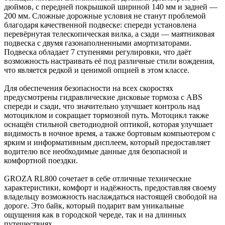
дюймов, с передней покрышкой шириной 140 мм и задней —
200 мм. Сложные дорожные условия не станут проблемой
благодаря качественной подвеске: спереди установлена
перевёрнутая телескопическая вилка, а сзади — маятниковая
подвеска с двумя газонаполненными амортизаторами.
Подвеска обладает 7 ступенями регулировки, что даёт
возможность настраивать её под различные стили вождения,
что является редкой и ценимой опцией в этом классе.
Для обеспечения безопасности на всех скоростях
предусмотрены гидравлические дисковые тормоза с ABS
спереди и сзади, что значительно улучшает контроль над
мотоциклом и сокращает тормозной путь. Мотоцикл также
оснащён стильной светодиодной оптикой, которая улучшает
видимость в ночное время, а также бортовым компьютером с
ярким и информативным дисплеем, который предоставляет
водителю все необходимые данные для безопасной и
комфортной поездки.
GROZA RL800 сочетает в себе отличные технические
характеристики, комфорт и надёжность, предоставляя своему
владельцу возможность наслаждаться настоящей свободой на
дороге. Это байк, который подарит вам уникальные
ощущения как в городской череде, так и на длинных
путешествиях.