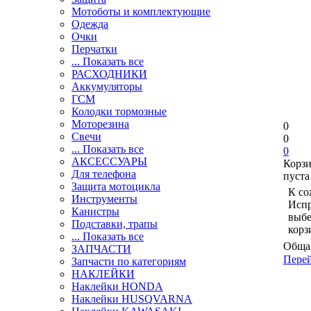
Мотоботы и комплектующие
Одежда
Очки
Перчатки
... Показать все
РАСХОДНИКИ
Аккумуляторы
ГСМ
Колодки тормозные
Моторезина
0
Свечи
0
... Показать все
0
АКСЕССУАРЫ
Корз
Для телефона
пуста
Защита мотоцикла
К со
Инструменты
Испр
Канистры
выбе
Подставки, трапы
корз
... Показать все
Общая
ЗАПЧАСТИ
Перей
Запчасти по категориям
НАКЛЕЙКИ
Наклейки HONDA
Наклейки HUSQVARNA