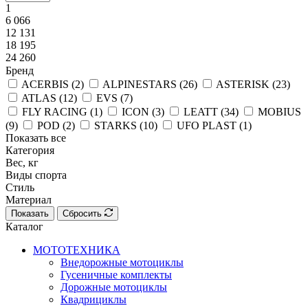
1
6 066
12 131
18 195
24 260
Бренд
ACERBIS (
2
)
ALPINESTARS (
26
)
ASTERISK (
23
)
ATLAS (
12
)
EVS (
7
)
FLY RACING (
1
)
ICON (
3
)
LEATT (
34
)
MOBIUS
(
9
)
POD (
2
)
STARKS (
10
)
UFO PLAST (
1
)
Показать все
Категория
Вес, кг
Виды спорта
Стиль
Материал
Показать
Сбросить
Каталог
МОТОТЕХНИКА
Внедорожные мотоциклы
Гусеничные комплекты
Дорожные мотоциклы
Квадрициклы