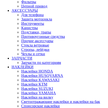
Фильтры
Цепной привод
АКСЕССУАРЫ
Для телефона
Защита мотоцикла
Инструменты
Канистры
Подставки, трапы
Противоугонные средства
Прочие аксессуары
Стекла ветровые
Стропы, лебёдки
Чехлы и сетки
ЗАПЧАСТИ
Запчасти по категориям
НАКЛЕЙКИ
Наклейки HONDA
Наклейки HUSQVARNA
Наклейки KAWASAKI
Наклейки KTM
Наклейки SUZUKI
Наклейки YAMAHA
Наклейки на вилку
Светоотражающие наклейки и наклейки на бак
Спонсорские наклейки