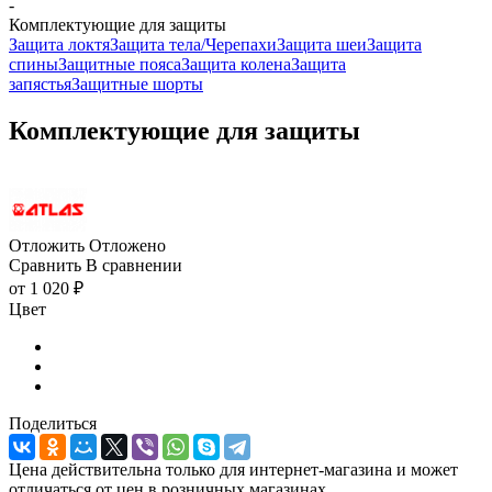
-
Комплектующие для защиты
Защита локтя
Защита тела/Черепахи
Защита шеи
Защита
спины
Защитные пояса
Защита колена
Защита
запястья
Защитные шорты
Комплектующие для защиты
Отложить
Отложено
Сравнить
В сравнении
от
1 020 ₽
Цвет
Поделиться
Цена действительна только для интернет-магазина и может
отличаться от цен в розничных магазинах