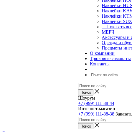
Наклейки H
Наклейки H
Наклейки KA
Наклейки KT
Наклейки SU
... Показать вс
МЕРЧ
Аксессуары и 
Одежда и обув
Предметы инт
О компании
Трюковые самокаты
Контакты
Шоурум
+7 (999) 111-88-44
Интернет-магазин
+7 (999) 111-88-38
Заказат