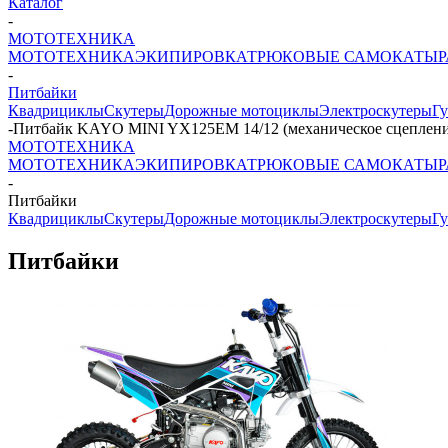
Каталог
-
МОТОТЕХНИКА
МОТОТЕХНИКА
ЭКИПИРОВКА
ТРЮКОВЫЕ САМОКАТЫ
-
Питбайки
Квадрициклы
Скутеры
Дорожные мотоциклы
Электроскутеры
Г
-
Питбайк KAYO MINI YX125EM 14/12 (механическое сцепление,
МОТОТЕХНИКА
МОТОТЕХНИКА
ЭКИПИРОВКА
ТРЮКОВЫЕ САМОКАТЫ
-
Питбайки
Квадрициклы
Скутеры
Дорожные мотоциклы
Электроскутеры
Г
Питбайки