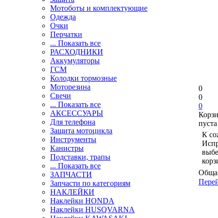
Мотоботы и комплектующие
Одежда
Очки
Перчатки
... Показать все
РАСХОДНИКИ
Аккумуляторы
ГСМ
Колодки тормозные
Моторезина
0
Свечи
0
... Показать все
0
АКСЕССУАРЫ
Корз
Для телефона
пуста
Защита мотоцикла
К со
Инструменты
Испр
Канистры
выбе
Подставки, трапы
корз
... Показать все
Общая
ЗАПЧАСТИ
Перей
Запчасти по категориям
НАКЛЕЙКИ
Наклейки HONDA
Наклейки HUSQVARNA