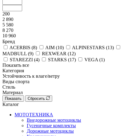
200
2 890
5 580
8 270
10 960
Бренд
ACERBIS (
8
)
AIM (
10
)
ALPINESTARS (
13
)
MADBULL (
9
)
REXWEAR (
12
)
STAREZZI (
4
)
STARKS (
17
)
VEGA (
1
)
Показать все
Категория
Устойчивость к влаге/ветру
Виды спорта
Стиль
Материал
Показать
Сбросить
Каталог
МОТОТЕХНИКА
Внедорожные мотоциклы
Гусеничные комплекты
Дорожные мотоциклы