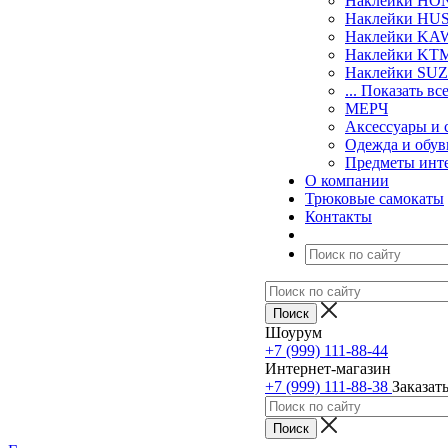
Наклейки H
Наклейки H
Наклейки KA
Наклейки KT
Наклейки SU
... Показать вс
МЕРЧ
Аксессуары и 
Одежда и обув
Предметы инт
О компании
Трюковые самокаты
Контакты
Шоурум
+7 (999) 111-88-44
Интернет-магазин
+7 (999) 111-88-38
Заказат