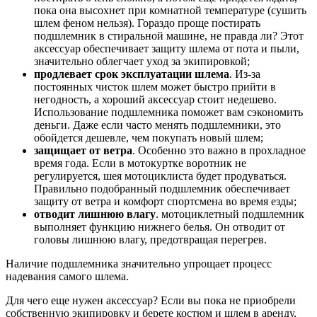
пока она высохнет при комнатной температуре (сушить
шлем феном нельзя). Гораздо проще постирать
подшлемник в стиральной машине, не правда ли? Этот
аксессуар обеспечивает защиту шлема от пота и пыли,
значительно облегчает уход за экипировкой;
продлевает срок эксплуатации шлема
. Из-за
постоянных чисток шлем может быстро прийти в
негодность, а хороший аксессуар стоит недешево.
Использование подшлемника поможет вам сэкономить
деньги. Даже если часто менять подшлемники, это
обойдется дешевле, чем покупать новый шлем;
защищает от ветра
. Особенно это важно в прохладное
время года. Если в мотокуртке воротник не
регулируется, шея мотоциклиста будет продуваться.
Правильно подобранный подшлемник обеспечивает
защиту от ветра и комфорт спортсмена во время езды;
отводит лишнюю влагу
. мотоциклетный подшлемник
выполняет функцию нижнего белья. Он отводит от
головы лишнюю влагу, предотвращая перегрев.
Наличие подшлемника значительно упрощает процесс
надевания самого шлема.
Для чего еще нужен аксессуар? Если вы пока не приобрели
собственную экипировку и берете костюм и шлем в аренду,