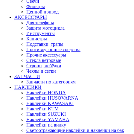
Свечи
Фильтры
Цепной привод
АКСЕССУАРЫ
Для телефона
Защита мотоцикла
Инструменты
Канистры
Подставки, трапы
Противоугонные средства
Прочие аксессуары
Стекла ветровые
Стропы, лебёдки
Чехлы и сетки
ЗАПЧАСТИ
Запчасти по категориям
НАКЛЕЙКИ
Наклейки HONDA
Наклейки HUSQVARNA
Наклейки KAWASAKI
Наклейки KTM
Наклейки SUZUKI
Наклейки YAMAHA
Наклейки на вилку
Светоотражающие наклейки и наклейки на бак