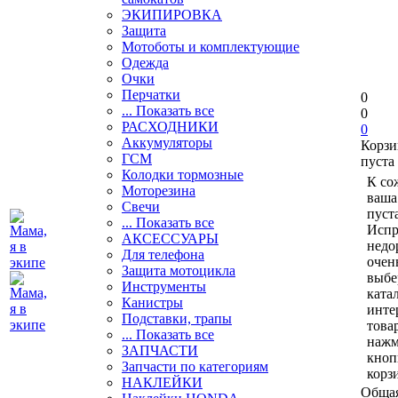
ЭКИПИРОВКА
Защита
Мотоботы и комплектующие
Одежда
Очки
Перчатки
0
... Показать все
0
РАСХОДНИКИ
0
Аккумуляторы
Корзи
ГСМ
пуста
Колодки тормозные
К со
Моторезина
ваша
Свечи
пуста
... Показать все
Испр
АКСЕССУАРЫ
недо
Для телефона
очен
Защита мотоцикла
выбе
Инструменты
ката
Канистры
инте
Подставки, трапы
това
... Показать все
нажм
ЗАПЧАСТИ
кноп
Запчасти по категориям
корз
НАКЛЕЙКИ
Общая