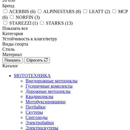
20 630
Бренд
ACERBIS (
6
)
ALPINESTARS (
8
)
LEATT (
2
)
MCP
(
6
)
NORFIN (
3
)
STAREZZI (
1
)
STARKS (
13
)
Показать все
Категория
Устойчивость к влаге/ветру
Виды спорта
Стиль
Материал
Показать
Сбросить
Каталог
МОТОТЕХНИКА
Внедорожные мотоциклы
Гусеничные комплекты
Дорожные мотоциклы
Квадрициклы
Мотобуксировщики
Питбайки
Скутеры
Снегоходы
Электробайки
Электроскутеры