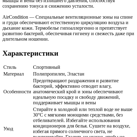
мышцы и вены без излишнего давления, способствуя
сохранению тонуса и снижению усталости.
AirCondition — Специальные вентиляционные зоны на спине
и груди обеспечивают естественную циркуляцию воздуха и
дыхание кожи. Термобелье гипоаллергенно и препятствует
развитию бактерий, обеспечивая гигиену и свежесть даже при
длительном ношении.
Характеристики
Стиль
Спортивный
Материал
Полипропилен, Эластан
Предотвращают раздражения и развитие
бактерий, эффективно отводит влагу,
Особенности
анатомический крой и зоны обеспечивают
идеальную посадку и свободу движений,
поддерживает мышцы и вены
Стирайте в холодной или теплой воде не выше
30°C с мягкими моющими средствами, без
отбеливателей. Избегайте использования
кондиционеров для белья. Сушите на воздухе,
Уход
избегая прямого солнечного света, не
выкручивайте. Гладить не нужно, чтобы не