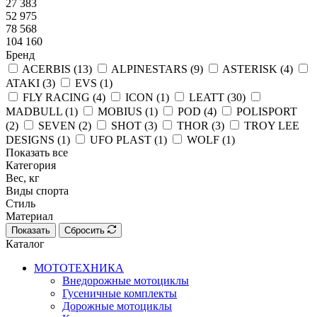
27 383
52 975
78 568
104 160
Бренд
ACERBIS (
13
)
ALPINESTARS (
9
)
ASTERISK (
4
)
ATAKI (
3
)
EVS (
1
)
FLY RACING (
4
)
ICON (
1
)
LEATT (
30
)
MADBULL (
1
)
MOBIUS (
1
)
POD (
4
)
POLISPORT
(
2
)
SEVEN (
2
)
SHOT (
3
)
THOR (
3
)
TROY LEE
DESIGNS (
1
)
UFO PLAST (
1
)
WOLF (
1
)
Показать все
Категория
Вес, кг
Виды спорта
Стиль
Материал
Показать
Сбросить
Каталог
МОТОТЕХНИКА
Внедорожные мотоциклы
Гусеничные комплекты
Дорожные мотоциклы