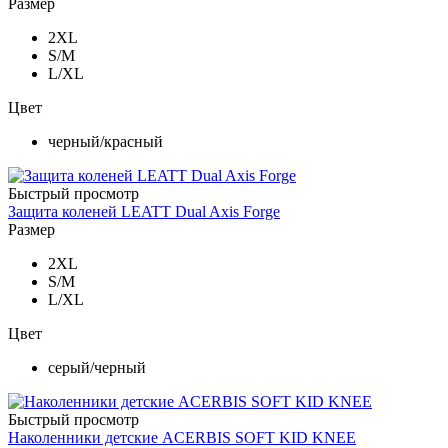
Размер
2XL
S/M
L/XL
Цвет
черный/красный
Быстрый просмотр
Защита коленей LEATT Dual Axis Forge
Размер
2XL
S/M
L/XL
Цвет
серый/черный
Быстрый просмотр
Наколенники детские ACERBIS SOFT KID KNEE