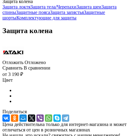
Защита колена
Защита локтя
Защита тела/Черепахи
Защита шеи
Защита
спины
Защитные пояса
Защита запястья
Защитные
шорты
Комплектующие для защиты
Защита колена
Отложить
Отложено
Сравнить
В сравнении
от
3 190 ₽
Цвет
Поделиться
Цена действительна только для интернет-магазина и может
отличаться от цен в розничных магазинах
Не нашли, что искали? свяжитесь с нашим менеджером!