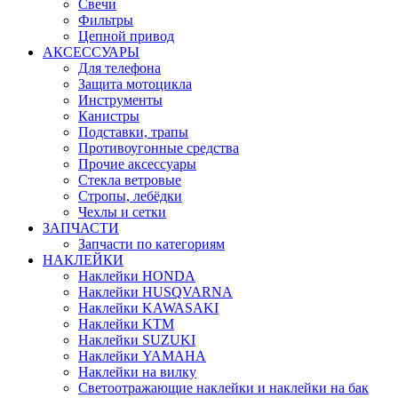
Свечи
Фильтры
Цепной привод
АКСЕССУАРЫ
Для телефона
Защита мотоцикла
Инструменты
Канистры
Подставки, трапы
Противоугонные средства
Прочие аксессуары
Стекла ветровые
Стропы, лебёдки
Чехлы и сетки
ЗАПЧАСТИ
Запчасти по категориям
НАКЛЕЙКИ
Наклейки HONDA
Наклейки HUSQVARNA
Наклейки KAWASAKI
Наклейки KTM
Наклейки SUZUKI
Наклейки YAMAHA
Наклейки на вилку
Светоотражающие наклейки и наклейки на бак