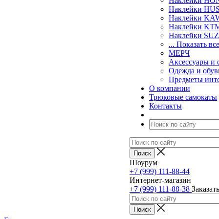
Наклейки H
Наклейки H
Наклейки KA
Наклейки KT
Наклейки SU
... Показать вс
МЕРЧ
Аксессуары и 
Одежда и обув
Предметы инт
О компании
Трюковые самокаты
Контакты
Шоурум
+7 (999) 111-88-44
Интернет-магазин
+7 (999) 111-88-38
Заказат