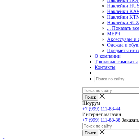
Наклейки H
Наклейки H
Наклейки KA
Наклейки KT
Наклейки SU
... Показать вс
МЕРЧ
Аксессуары и 
Одежда и обув
Предметы инт
О компании
Трюковые самокаты
Контакты
Шоурум
+7 (999) 111-88-44
Интернет-магазин
+7 (999) 111-88-38
Заказат