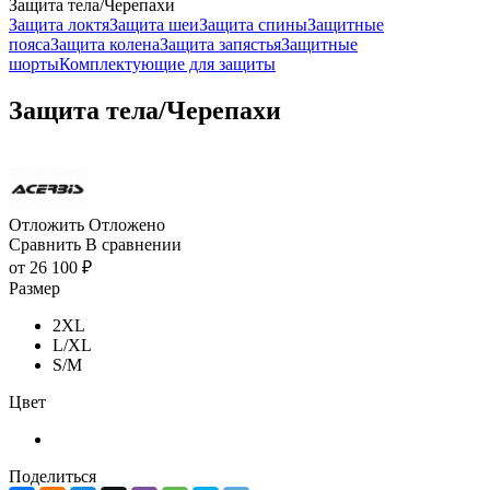
Защита тела/Черепахи
Защита локтя
Защита шеи
Защита спины
Защитные
пояса
Защита колена
Защита запястья
Защитные
шорты
Комплектующие для защиты
Защита тела/Черепахи
Отложить
Отложено
Сравнить
В сравнении
от
26 100 ₽
Размер
2XL
L/XL
S/M
Цвет
Поделиться