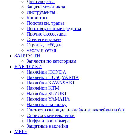
Для телефона
Защита мотоцикла
Инструменты
Канистры
Подставки, трапы
Противоугонные средства
Прочие аксессуары
Стекла ветровые
Стропы, лебёдки
Чехлы и сетки
ЗАПЧАСТИ
Запчасти по категориям
НАКЛЕЙКИ
Наклейки HONDA
Наклейки HUSQVARNA
Наклейки KAWASAKI
Наклейки KTM
Наклейки SUZUKI
Наклейки YAMAHA
Наклейки на вилку
Светоотражающие наклейки и наклейки на бак
Спонсорские наклейки
Цифра и фон номера
Защитные наклейки
МЕРЧ