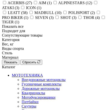
ACERBIS (
27
)
AIM (
1
)
ALPINESTARS (
12
)
ATAKI (
3
)
ICON (
1
)
LEATT (
58
)
MADBULL (
10
)
POLISPORT (
2
)
PRO BIKER (
1
)
SEVEN (
3
)
SHOT (
3
)
THOR (
4
)
TIGER (
1
)
Показать все
Подходит для
Сопутствующие товары
Категория
Вес, кг
Виды спорта
Стиль
Материал
Показать
Сбросить
Каталог
МОТОТЕХНИКА
Внедорожные мотоциклы
Гусеничные комплекты
Дорожные мотоциклы
Квадрициклы
Мотобуксировщики
Питбайки
Скутеры