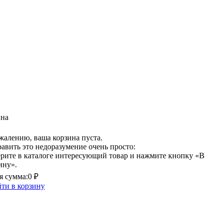
ина
жалению, ваша корзина пуста.
авить это недоразумение очень просто:
рите в каталоге интересующий товар и нажмите кнопку «В
ину».
 сумма:
0 ₽
ти в корзину