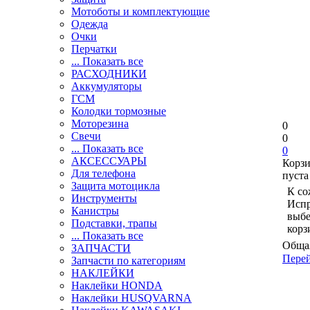
Мотоботы и комплектующие
Одежда
Очки
Перчатки
... Показать все
РАСХОДНИКИ
Аккумуляторы
ГСМ
Колодки тормозные
Моторезина
0
Свечи
0
... Показать все
0
АКСЕССУАРЫ
Корз
Для телефона
пуста
Защита мотоцикла
К со
Инструменты
Испр
Канистры
выбе
Подставки, трапы
корз
... Показать все
Общая
ЗАПЧАСТИ
Перей
Запчасти по категориям
НАКЛЕЙКИ
Наклейки HONDA
Наклейки HUSQVARNA