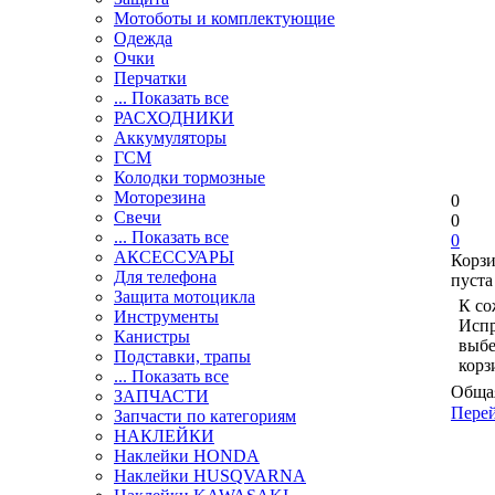
Мотоботы и комплектующие
Одежда
Очки
Перчатки
... Показать все
РАСХОДНИКИ
Аккумуляторы
ГСМ
Колодки тормозные
Моторезина
0
Свечи
0
... Показать все
0
АКСЕССУАРЫ
Корз
Для телефона
пуста
Защита мотоцикла
К со
Инструменты
Испр
Канистры
выбе
Подставки, трапы
корз
... Показать все
Общая
ЗАПЧАСТИ
Перей
Запчасти по категориям
НАКЛЕЙКИ
Наклейки HONDA
Наклейки HUSQVARNA