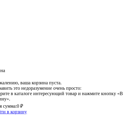
ина
жалению, ваша корзина пуста.
авить это недоразумение очень просто:
рите в каталоге интересующий товар и нажмите кнопку «В
ину».
 сумма:
0 ₽
ти в корзину