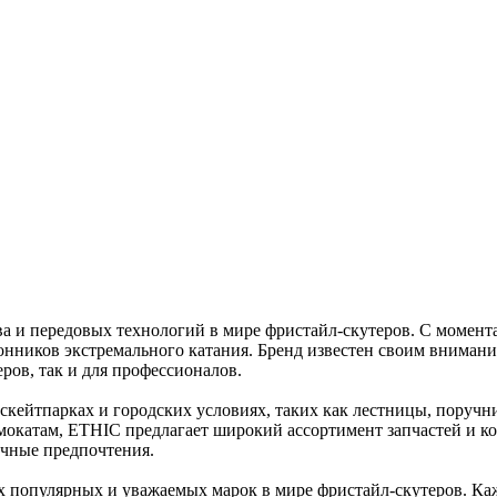
ва и передовых технологий в мире фристайл-скутеров. С момен
онников экстремального катания. Бренд известен своим вниман
ров, так и для профессионалов.
кейтпарках и городских условиях, таких как лестницы, поручн
мокатам, ETHIC предлагает широкий ассортимент запчастей и к
ичные предпочтения.
 популярных и уважаемых марок в мире фристайл-скутеров. Кажд