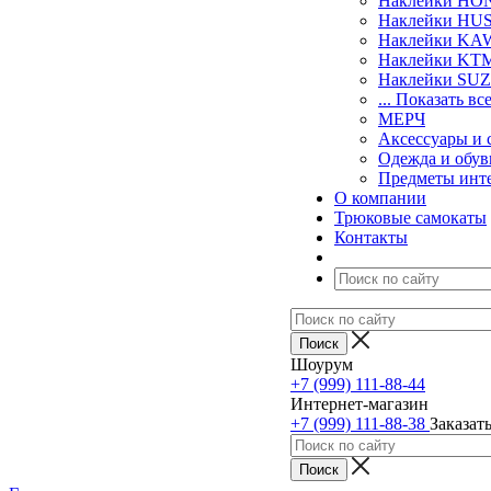
Наклейки H
Наклейки H
Наклейки KA
Наклейки KT
Наклейки SU
... Показать вс
МЕРЧ
Аксессуары и 
Одежда и обув
Предметы инт
О компании
Трюковые самокаты
Контакты
Шоурум
+7 (999) 111-88-44
Интернет-магазин
+7 (999) 111-88-38
Заказат