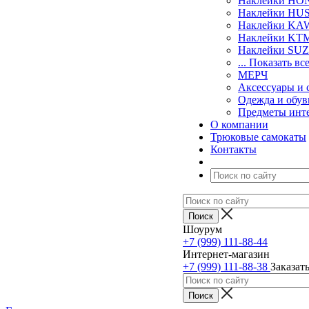
Наклейки H
Наклейки H
Наклейки KA
Наклейки KT
Наклейки SU
... Показать вс
МЕРЧ
Аксессуары и 
Одежда и обув
Предметы инт
О компании
Трюковые самокаты
Контакты
Шоурум
+7 (999) 111-88-44
Интернет-магазин
+7 (999) 111-88-38
Заказат