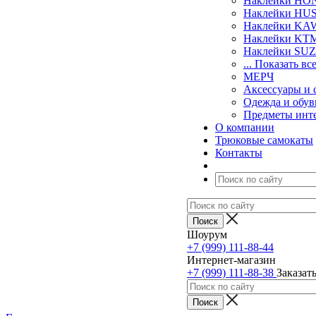
Наклейки H
Наклейки H
Наклейки KA
Наклейки KT
Наклейки SU
... Показать вс
МЕРЧ
Аксессуары и 
Одежда и обув
Предметы инт
О компании
Трюковые самокаты
Контакты
Шоурум
+7 (999) 111-88-44
Интернет-магазин
+7 (999) 111-88-38
Заказат