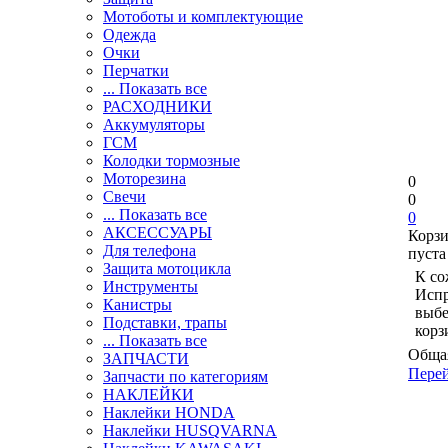
Мотоботы и комплектующие
Одежда
Очки
Перчатки
... Показать все
РАСХОДНИКИ
Аккумуляторы
ГСМ
Колодки тормозные
Моторезина
0
Свечи
0
... Показать все
0
АКСЕССУАРЫ
Корз
Для телефона
пуста
Защита мотоцикла
К со
Инструменты
Испр
Канистры
выбе
Подставки, трапы
корз
... Показать все
Общая
ЗАПЧАСТИ
Перей
Запчасти по категориям
НАКЛЕЙКИ
Наклейки HONDA
Наклейки HUSQVARNA