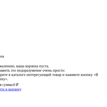
ина
жалению, ваша корзина пуста.
авить это недоразумение очень просто:
рите в каталоге интересующий товар и нажмите кнопку «В
ину».
 сумма:
0 ₽
ти в корзину