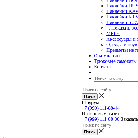
Наклейки H
Наклейки H
Наклейки KA
Наклейки KT
Наклейки SU
... Показать вс
МЕРЧ
Аксессуары и 
Одежда и обув
Предметы инт
О компании
Трюковые самокаты
Контакты
Шоурум
+7 (999) 111-88-44
Интернет-магазин
+7 (999) 111-88-38
Заказат