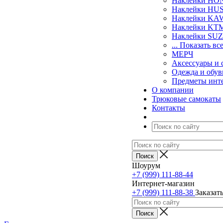
Наклейки H
Наклейки H
Наклейки KA
Наклейки KT
Наклейки SU
... Показать вс
МЕРЧ
Аксессуары и 
Одежда и обув
Предметы инт
О компании
Трюковые самокаты
Контакты
Шоурум
+7 (999) 111-88-44
Интернет-магазин
+7 (999) 111-88-38
Заказат