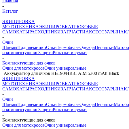
Главная
-
Каталог
-
ЭКИПИРОВКА
МОТОТЕХНИКА
ЭКИПИРОВКА
ТРЮКОВЫЕ
САМОКАТЫ
РАСХОДНИКИ
ЗАПЧАСТИ
АКСЕССУАРЫ
НАК
-
Очки
Шлемы
Подшлемники
Очки
Термобелье
Одежда
Перчатки
Мотоб
и комплектующие
Защита
Рюкзаки и сумки
-
Комплектующие для очков
Очки для мотокросса
Очки универсальные
-
Аккумулятор для очков HB190/HB31 AiM 5300 mAh Black
-
ЭКИПИРОВКА
МОТОТЕХНИКА
ЭКИПИРОВКА
ТРЮКОВЫЕ
САМОКАТЫ
РАСХОДНИКИ
ЗАПЧАСТИ
АКСЕССУАРЫ
НАК
-
Очки
Шлемы
Подшлемники
Очки
Термобелье
Одежда
Перчатки
Мотоб
и комплектующие
Защита
Рюкзаки и сумки
-
Комплектующие для очков
Очки для мотокросса
Очки универсальные