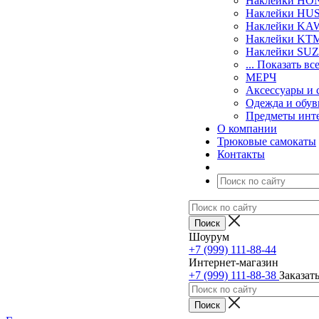
Наклейки H
Наклейки H
Наклейки KA
Наклейки KT
Наклейки SU
... Показать вс
МЕРЧ
Аксессуары и 
Одежда и обув
Предметы инт
О компании
Трюковые самокаты
Контакты
Шоурум
+7 (999) 111-88-44
Интернет-магазин
+7 (999) 111-88-38
Заказат