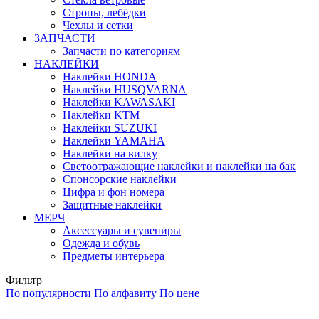
Стропы, лебёдки
Чехлы и сетки
ЗАПЧАСТИ
Запчасти по категориям
НАКЛЕЙКИ
Наклейки HONDA
Наклейки HUSQVARNA
Наклейки KAWASAKI
Наклейки KTM
Наклейки SUZUKI
Наклейки YAMAHA
Наклейки на вилку
Светоотражающие наклейки и наклейки на бак
Спонсорские наклейки
Цифра и фон номера
Защитные наклейки
МЕРЧ
Аксессуары и сувениры
Одежда и обувь
Предметы интерьера
Фильтр
По популярности
По алфавиту
По цене