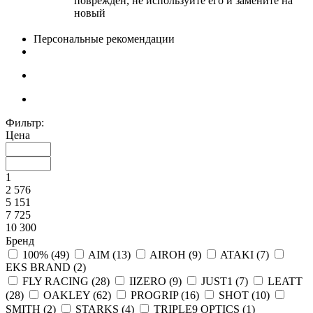
поврежден, не используйте его и замените на
новый
Персональные рекомендации
Фильтр:
Цена
1
2 576
5 151
7 725
10 300
Бренд
100% (
49
)
AIM (
13
)
AIROH (
9
)
ATAKI (
7
)
EKS BRAND (
2
)
FLY RACING (
28
)
IIZERO (
9
)
JUST1 (
7
)
LEATT
(
28
)
OAKLEY (
62
)
PROGRIP (
16
)
SHOT (
10
)
SMITH (
2
)
STARKS (
4
)
TRIPLE9 OPTICS (
1
)