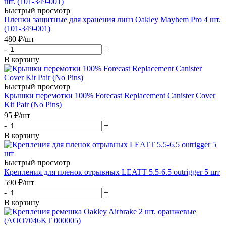
Быстрый просмотр
Пленки защитные для хранения линз Oakley Mayhem Pro 4 шт.
(101-349-001)
480
₽
/шт
-
+
В корзину
Быстрый просмотр
Крышки перемотки 100% Forecast Replacement Canister Cover
Kit Pair (No Pins)
95
₽
/шт
-
+
В корзину
Быстрый просмотр
Крепления для пленок отрывных LEATT 5.5-6.5 outrigger 5 шт
590
₽
/шт
-
+
В корзину