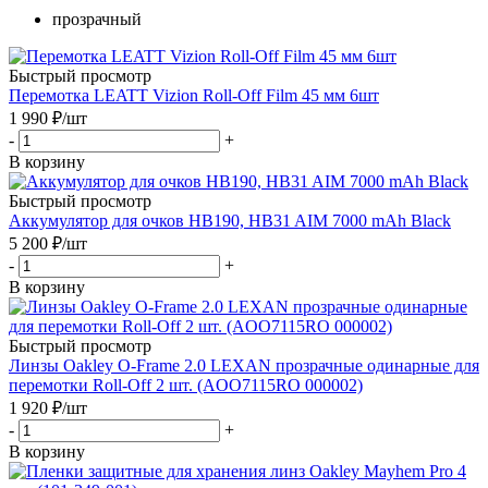
прозрачный
Быстрый просмотр
Перемотка LEATT Vizion Roll-Off Film 45 мм 6шт
1 990
₽
/шт
-
+
В корзину
Быстрый просмотр
Аккумулятор для очков HB190, HB31 AIM 7000 mAh Black
5 200
₽
/шт
-
+
В корзину
Быстрый просмотр
Линзы Oakley O-Frame 2.0 LEXAN прозрачные одинарные для
перемотки Roll-Off 2 шт. (AOO7115RO 000002)
1 920
₽
/шт
-
+
В корзину