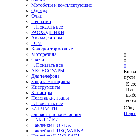
Мотоботы и комплектующие
Одежда
Очки
Перчатки
... Показать все
РАСХОДНИКИ
Аккумуляторы
ГСМ
Колодки тормозные
Моторезина
0
Свечи
0
... Показать все
0
АКСЕССУАРЫ
Корз
Для телефона
пуста
Защита мотоцикла
К со
Инструменты
Испр
Канистры
выбе
Подставки, трапы
корз
... Показать все
Общая
ЗАПЧАСТИ
Перей
Запчасти по категориям
НАКЛЕЙКИ
Наклейки HONDA
Наклейки HUSQVARNA