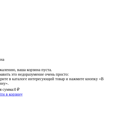
ина
жалению, ваша корзина пуста.
авить это недоразумение очень просто:
рите в каталоге интересующий товар и нажмите кнопку «В
ину».
 сумма:
0 ₽
ти в корзину