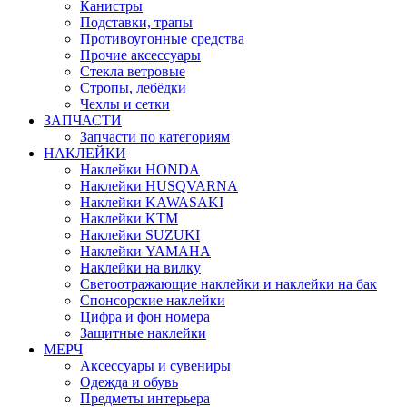
Канистры
Подставки, трапы
Противоугонные средства
Прочие аксессуары
Стекла ветровые
Стропы, лебёдки
Чехлы и сетки
ЗАПЧАСТИ
Запчасти по категориям
НАКЛЕЙКИ
Наклейки HONDA
Наклейки HUSQVARNA
Наклейки KAWASAKI
Наклейки KTM
Наклейки SUZUKI
Наклейки YAMAHA
Наклейки на вилку
Светоотражающие наклейки и наклейки на бак
Спонсорские наклейки
Цифра и фон номера
Защитные наклейки
МЕРЧ
Аксессуары и сувениры
Одежда и обувь
Предметы интерьера