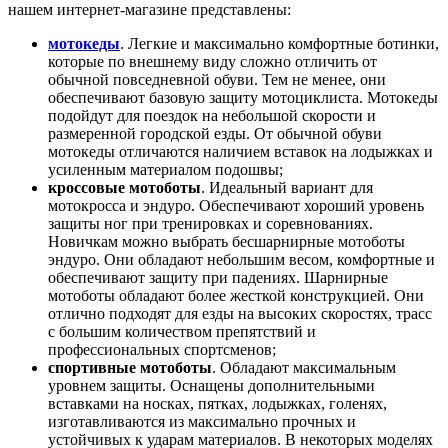
нашем интернет-магазине представлены:
мотокеды
. Легкие и максимально комфортные ботинки,
которые по внешнему виду сложно отличить от
обычной повседневной обуви. Тем не менее, они
обеспечивают базовую защиту мотоциклиста. Мотокеды
подойдут для поездок на небольшой скорости и
размеренной городской езды. От обычной обуви
мотокеды отличаются наличием вставок на лодыжках и
усиленным материалом подошвы;
кроссовые мотоботы
. Идеальный вариант для
мотокросса и эндуро. Обеспечивают хороший уровень
защиты ног при тренировках и соревнованиях.
Новичкам можно выбрать бесшарнирные мотоботы
эндуро. Они обладают небольшим весом, комфортные и
обеспечивают защиту при падениях. Шарнирные
мотоботы обладают более жесткой конструкцией. Они
отлично подходят для езды на высоких скоростях, трасс
с большим количеством препятствий и
профессиональных спортсменов;
спортивные мотоботы
. Обладают максимальным
уровнем защиты. Оснащены дополнительными
вставками на носках, пятках, лодыжках, голенях,
изготавливаются из максимально прочных и
устойчивых к ударам материалов. В некоторых моделях