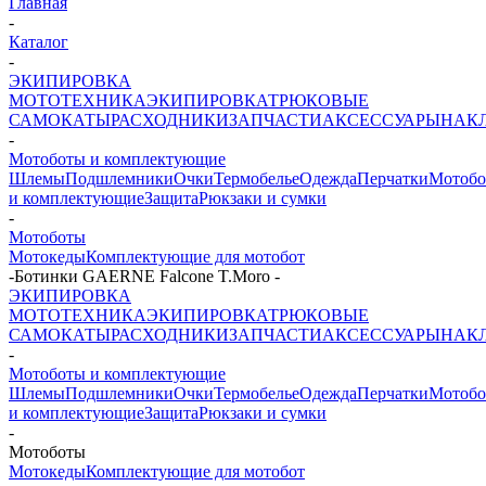
Главная
-
Каталог
-
ЭКИПИРОВКА
МОТОТЕХНИКА
ЭКИПИРОВКА
ТРЮКОВЫЕ
САМОКАТЫ
РАСХОДНИКИ
ЗАПЧАСТИ
АКСЕССУАРЫ
НАК
-
Мотоботы и комплектующие
Шлемы
Подшлемники
Очки
Термобелье
Одежда
Перчатки
Мотоб
и комплектующие
Защита
Рюкзаки и сумки
-
Мотоботы
Мотокеды
Комплектующие для мотобот
-
Ботинки GAERNE Falcone T.Moro
-
ЭКИПИРОВКА
МОТОТЕХНИКА
ЭКИПИРОВКА
ТРЮКОВЫЕ
САМОКАТЫ
РАСХОДНИКИ
ЗАПЧАСТИ
АКСЕССУАРЫ
НАК
-
Мотоботы и комплектующие
Шлемы
Подшлемники
Очки
Термобелье
Одежда
Перчатки
Мотоб
и комплектующие
Защита
Рюкзаки и сумки
-
Мотоботы
Мотокеды
Комплектующие для мотобот