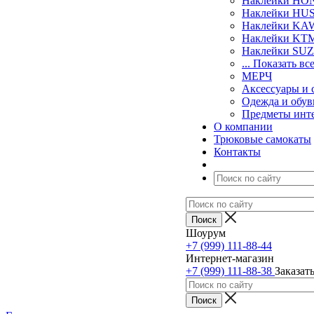
Наклейки H
Наклейки H
Наклейки KA
Наклейки KT
Наклейки SU
... Показать вс
МЕРЧ
Аксессуары и 
Одежда и обув
Предметы инт
О компании
Трюковые самокаты
Контакты
Шоурум
+7 (999) 111-88-44
Интернет-магазин
+7 (999) 111-88-38
Заказат