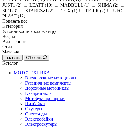
JUST1 (
2
)
LEATT (
19
)
MADBULL (
1
)
SHIMA (
2
)
SIDI (
3
)
STAREZZI (
2
)
TCX (
1
)
TIGER (
2
)
UFO
PLAST (
12
)
Показать все
Категория
Устойчивость к влаге/ветру
Вес, кг
Виды спорта
Стиль
Материал
Показать
Сбросить
Каталог
МОТОТЕХНИКА
Внедорожные мотоциклы
Гусеничные комплекты
Дорожные мотоциклы
Квадрициклы
Мотобуксировщики
Питбайки
Скутеры
Снегоходы
Электробайки
Электроскутеры