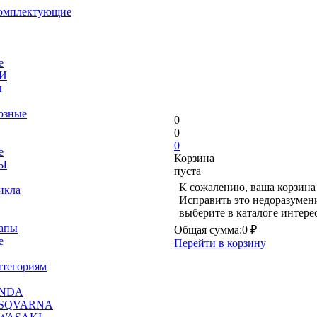
комплектующие
е
И
ы
озные
0
0
0
е
Корзина
Ы
пуста
К сожалению, ваша корзина 
икла
Исправить это недоразумени
выберите в каталоге интер
рапы
Общая сумма:
0 ₽
е
Перейти в корзину
атегориям
ONDA
USQVARNA