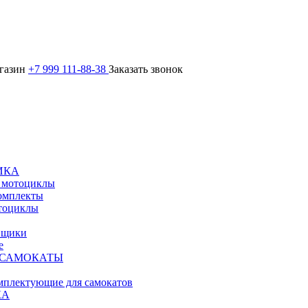
агазин
+7 999 111-88-38
Заказать звонок
ИКА
 мотоциклы
омплекты
тоциклы
вщики
е
 САМОКАТЫ
омплектующие для самокатов
КА