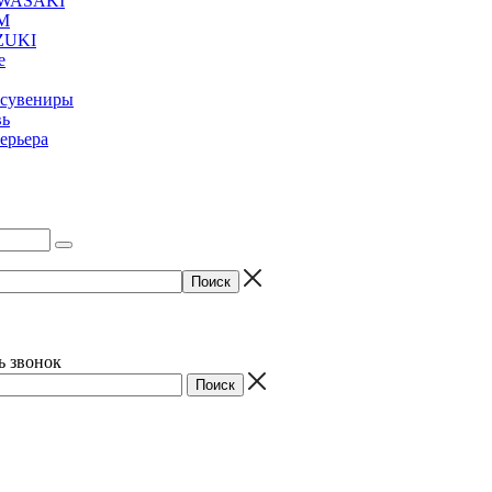
AWASAKI
M
ZUKI
е
 сувениры
вь
ерьера
ь звонок