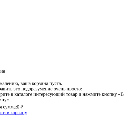
ина
жалению, ваша корзина пуста.
авить это недоразумение очень просто:
рите в каталоге интересующий товар и нажмите кнопку «В
ину».
 сумма:
0 ₽
ти в корзину