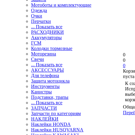
Мотоботы и комплектующие
Одежда
Очки
Перчатки
... Показать все
РАСХОДНИКИ
Аккумуляторы
ГСМ
Колодки тормозные
Моторезина
0
Свечи
0
... Показать все
0
АКСЕССУАРЫ
Корз
Для телефона
пуста
Защита мотоцикла
К со
Инструменты
Испр
Канистры
выбе
Подставки, трапы
корз
... Показать все
Общая
ЗАПЧАСТИ
Перей
Запчасти по категориям
НАКЛЕЙКИ
Наклейки HONDA
Наклейки HUSQVARNA