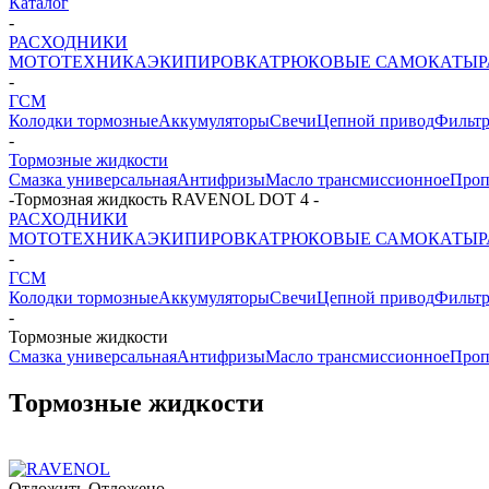
Каталог
-
РАСХОДНИКИ
МОТОТЕХНИКА
ЭКИПИРОВКА
ТРЮКОВЫЕ САМОКАТЫ
-
ГСМ
Колодки тормозные
Аккумуляторы
Свечи
Цепной привод
Фильт
-
Тормозные жидкости
Смазка универсальная
Антифризы
Масло трансмиссионное
Проп
-
Тормозная жидкость RAVENOL DOT 4
-
РАСХОДНИКИ
МОТОТЕХНИКА
ЭКИПИРОВКА
ТРЮКОВЫЕ САМОКАТЫ
-
ГСМ
Колодки тормозные
Аккумуляторы
Свечи
Цепной привод
Фильт
-
Тормозные жидкости
Смазка универсальная
Антифризы
Масло трансмиссионное
Проп
Тормозные жидкости
Отложить
Отложено