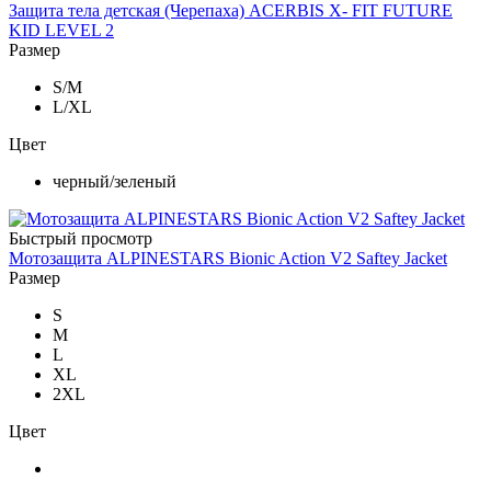
Защита тела детская (Черепаха) ACERBIS X- FIT FUTURE
KID LEVEL 2
Размер
S/M
L/XL
Цвет
черный/зеленый
Быстрый просмотр
Мотозащита ALPINESTARS Bionic Action V2 Saftey Jacket
Размер
S
M
L
XL
2XL
Цвет