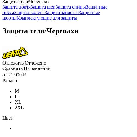
Защита тела/Черепахи
Защита локтя
Защита шеи
Защита спины
Защитные
пояса
Защита колена
Защита запястья
Защитные
шорты
Комплектующие для защиты
Защита тела/Черепахи
Отложить
Отложено
Сравнить
В сравнении
от
21 990 ₽
Размер
M
L
XL
2XL
Цвет