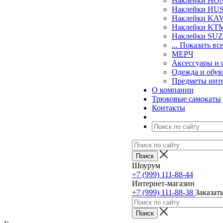
Наклейки H
Наклейки H
Наклейки KA
Наклейки KT
Наклейки SU
... Показать вс
МЕРЧ
Аксессуары и 
Одежда и обув
Предметы инт
О компании
Трюковые самокаты
Контакты
Шоурум
+7 (999) 111-88-44
Интернет-магазин
+7 (999) 111-88-38
Заказат